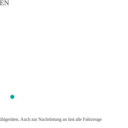
GEN
Aufmacher1
Aufmacher2
hlgeräten. Auch zur Nachrüstung an fast alle Fahrzeuge